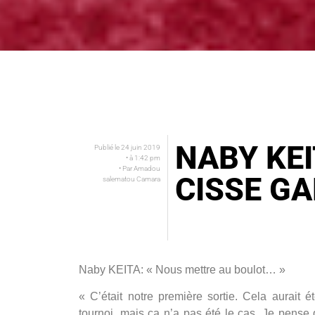
NABY KEI
Publié le
24 juin 2019
• à
1:42 pm
• Par
Amadou
CISSE G
salematou Camara
Naby KEITA: « Nous mettre au boulot… »
« C’était notre première sortie. Cela aurait 
tournoi, mais ça n’a pas été le cas. Je pense