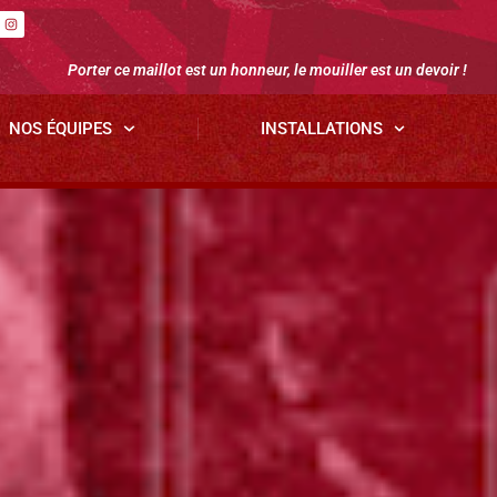
Porter ce maillot est un honneur, le mouiller est un devoir !
NOS ÉQUIPES
INSTALLATIONS