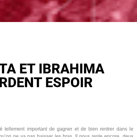
TA ET IBRAHIMA
ARDENT ESPOIR
été tellement important de gagner et de bien rentrer dans le
 qu’on ne va pas baisser les bras. Il nous reste encore deux