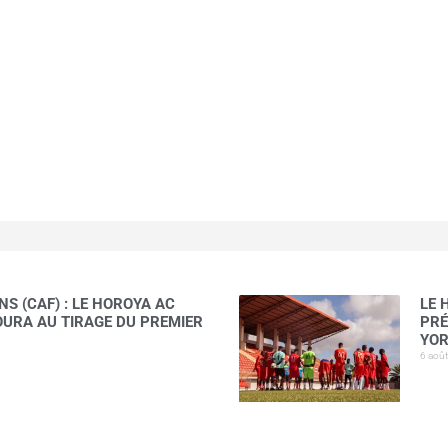
S (CAF) : LE HOROYA AC
LE 
AOURA AU TIRAGE DU PREMIER
PRÉ
YOR
6 aoû