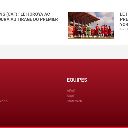
S (CAF) : LE HOROYA AC
LE 
AOURA AU TIRAGE DU PREMIER
PRÉ
YOR
6 aoû
EQUIPES
AFAS
Staff
pions
Staff Web