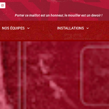
Porter ce maillot est un honneur, le mouiller est un devoir !
NOS ÉQUIPES
INSTALLATIONS