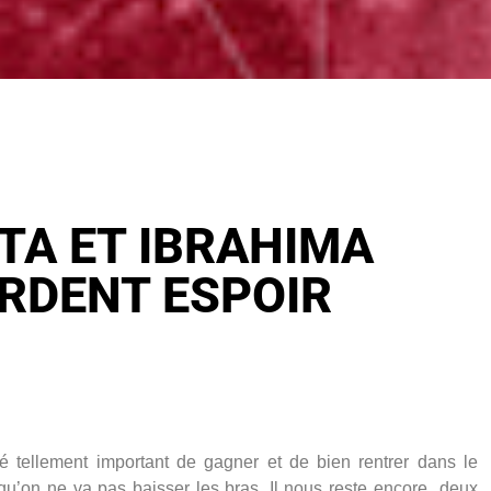
TA ET IBRAHIMA
ARDENT ESPOIR
été tellement important de gagner et de bien rentrer dans le
 qu’on ne va pas baisser les bras. Il nous reste encore deux