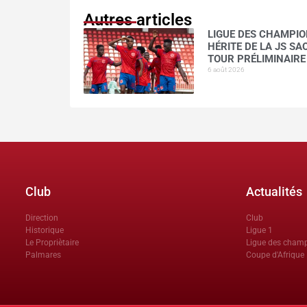
Autres articles
LIGUE DES CHAMPION
HÉRITE DE LA JS S
TOUR PRÉLIMINAIRE
6 août 2026
Club
Actualités
Direction
Club
Historique
Ligue 1
Le Propriètaire
Ligue des cham
Palmares
Coupe d'Afrique