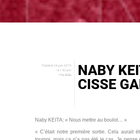
NABY KEI
Publié le
24 juin 2019
• à
1:42 pm
• Par
Balla
CISSE G
Naby KEITA: « Nous mettre au boulot… »
« C’était notre première sortie. Cela aurait 
tournoi, mais ça n’a pas été le cas. Je pense