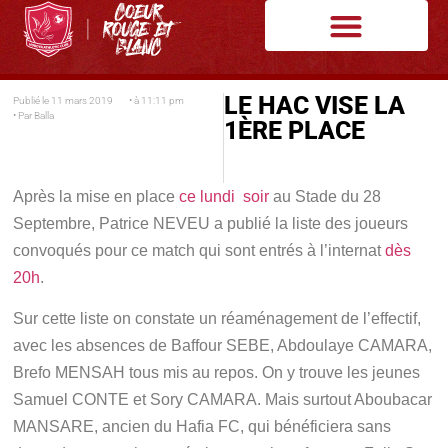
LE HAC VISE LA
Publié le
11 mars 2019
• à
11:11 pm
• Par
Balla
1ÈRE PLACE
Après la mise en place
ce lundi soir
au Stade du 28
Septembre, Patrice NEVEU a publié la liste des joueurs
convoqués pour ce match qui sont entrés à l’internat
dès
20h
.
Sur cette liste on constate un réaménagement de l’effectif,
avec les absences de Baffour SEBE, Abdoulaye CAMARA,
Brefo MENSAH tous mis au repos. On y trouve les jeunes
Samuel CONTE et Sory CAMARA. Mais surtout Aboubacar
MANSARE, ancien du Hafia FC, qui bénéficiera sans