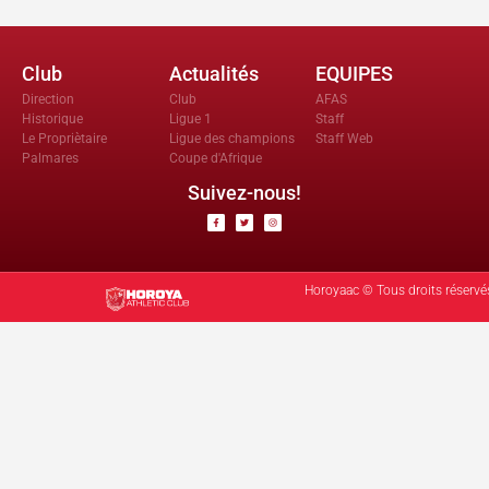
Club
Actualités
EQUIPES
Direction
Club
AFAS
Historique
Ligue 1
Staff
Le Propriètaire
Ligue des champions
Staff Web
Palmares
Coupe d'Afrique
Suivez-nous!
Horoyaac © Tous droits réservé