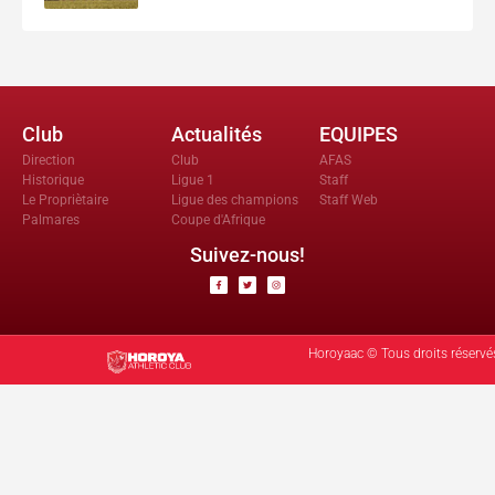
Club
Actualités
EQUIPES
Direction
Club
AFAS
Historique
Ligue 1
Staff
Le Propriètaire
Ligue des champions
Staff Web
Palmares
Coupe d'Afrique
Suivez-nous!
Horoyaac © Tous droits réservé