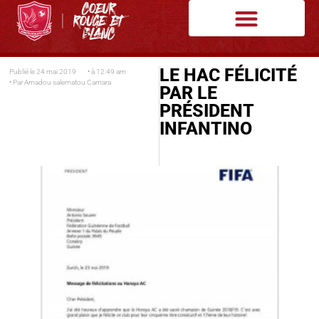
LE HAC FÉLICITÉ
Publié le
24 mai 2019
• à
12:49 am
• Par
Amadou salematou Camara
PAR LE
PRÉSIDENT
INFANTINO