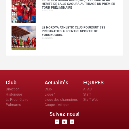
LIGUE DES CHAMPIONS (CAF) : LE HOROYA AC
HÉRITE DE LA JS SAOURA AU TIRAGE DU PREMIER
TOUR PRÉLIMINAIRE
6 août 2026
LE HOROYA ATHLETIC CLUB POURSUIT SES
PRÉPARATIFS AU CENTRE SPORTIF DE
YOROKOGUIA.
6 août 2026
Club
Actualités
EQUIPES
Direction
Club
AFAS
Historique
Ligue 1
Staff
Le Propriètaire
Ligue des champions
Staff Web
Palmares
Coupe d'Afrique
Suivez-nous!