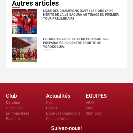
Autres articles
LIGUE DES CHAMPIONS (CAF) : LE HOROYA AC
HÉRITE DE LA JS SAOURA AU TIRAGE DU PREMIER
TOUR PRÉLIMINAIRE
6 août 2026
LE HOROYA ATHLETIC CLUB POURSUIT SES
PRÉPARATIFS AU CENTRE SPORTIF DE
YOROKOGUIA.
6 août 2026
Club
Actualités
EQUIPES
Direction
Club
AFAS
Historique
Ligue 1
Staff
Le Propriètaire
Ligue des champions
Staff Web
Palmares
Coupe d'Afrique
Suivez-nous!