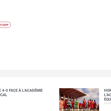
TSAPP
 4-0 FACE À L’ACADÉMIE
HOR
ICAL
L’A
ÉQU
29 jui