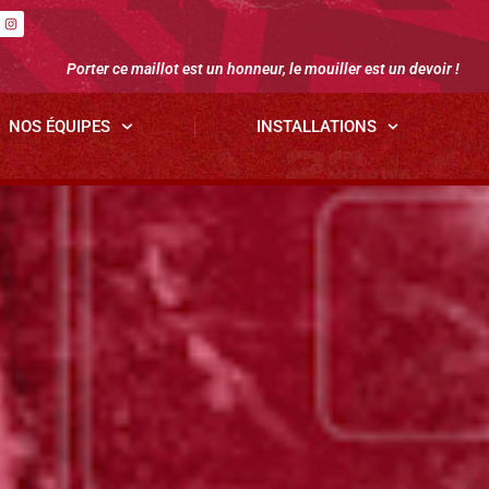
Porter ce maillot est un honneur, le mouiller est un devoir !
NOS ÉQUIPES
INSTALLATIONS