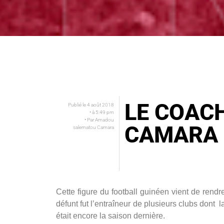
LE COAC
Publié le
4 août 2018
• à
5:49 pm
• Par
Amadou
CAMARA 
salematou Camara
Cette figure du football guinéen vient de re
défunt fut l’entraîneur de plusieurs clubs dont
était encore la saison dernière.