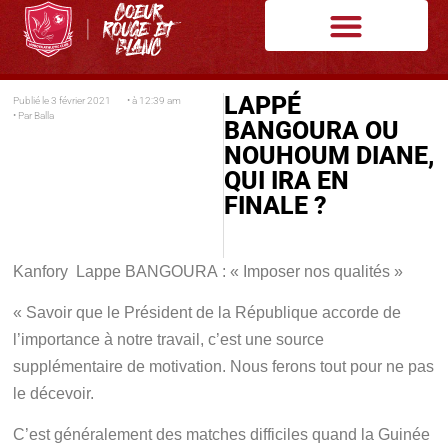
LAPPÉ
Publié le
3 février 2021
• à
12:39 am
• Par
Balla
BANGOURA OU
NOUHOUM DIANE,
QUI IRA EN
FINALE ?
Kanfory Lappe BANGOURA : « Imposer nos qualités »
« Savoir que le Président de la République accorde de
l’importance à notre travail, c’est une source
supplémentaire de motivation. Nous ferons tout pour ne pas
le décevoir.
C’est généralement des matches difficiles quand la Guinée