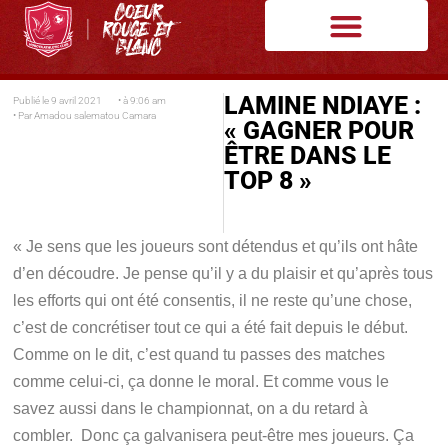
LAMINE NDIAYE :
Publié le
9 avril 2021
• à
9:06 am
• Par
Amadou salematou Camara
« GAGNER POUR
ÊTRE DANS LE
TOP 8 »
« Je sens que les joueurs sont détendus et qu’ils ont hâte
d’en découdre. Je pense qu’il y a du plaisir et qu’après tous
les efforts qui ont été consentis, il ne reste qu’une chose,
c’est de concrétiser tout ce qui a été fait depuis le début.
Comme on le dit, c’est quand tu passes des matches
comme celui-ci, ça donne le moral. Et comme vous le
savez aussi dans le championnat, on a du retard à
combler. Donc ça galvanisera peut-être mes joueurs. Ça