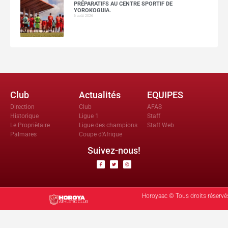
PRÉPARATIFS AU CENTRE SPORTIF DE
YOROKOGUIA.
6 août 2026
Club
Actualités
EQUIPES
Direction
Club
AFAS
Historique
Ligue 1
Staff
Le Propriètaire
Ligue des champions
Staff Web
Palmares
Coupe d'Afrique
Suivez-nous!
Horoyaac © Tous droits réservé