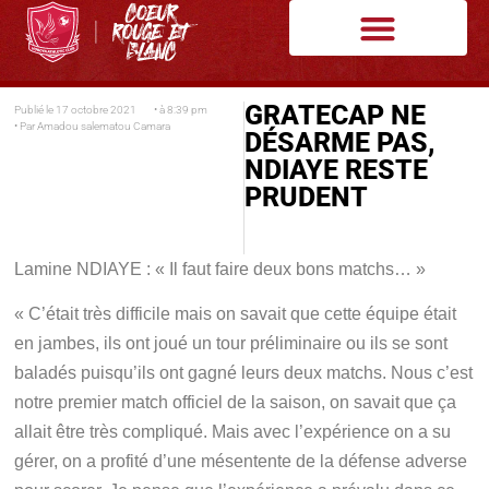
GRATECAP NE
Publié le
17 octobre 2021
• à
8:39 pm
• Par
Amadou salematou Camara
DÉSARME PAS,
NDIAYE RESTE
PRUDENT
Lamine NDIAYE : « Il faut faire deux bons matchs… »
« C’était très difficile mais on savait que cette équipe était
en jambes, ils ont joué un tour préliminaire ou ils se sont
baladés puisqu’ils ont gagné leurs deux matchs. Nous c’est
notre premier match officiel de la saison, on savait que ça
allait être très compliqué. Mais avec l’expérience on a su
gérer, on a profité d’une mésentente de la défense adverse