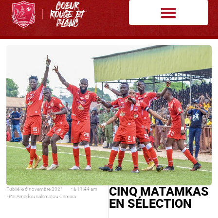
CINQ MATAMKAS
Publié le
6 novembre 2021
• à
11:44 am
• Par
Amadou salematou Camara
EN SÉLECTION