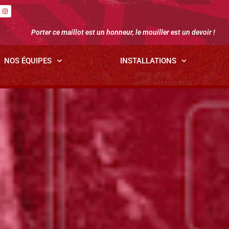
Porter ce maillot est un honneur, le mouiller est un devoir !
NOS ÉQUIPES
INSTALLATIONS