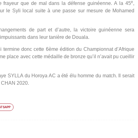
e
 frayeur que de mal dans la défense guinéenne. A la 45
,
 le Syli local suite à une passe sur mesure de Mohamed
hangements de part et d’autre, la victoire guinéenne sera
impuissants dans leur tanière de Douala.
yli termine donc cette 6ème édition du Championnat d’Afrique
place avec cette médaille de bronze qu’il n’avait pu cueillir
laye SYLLA du Horoya AC a été élu homme du match. Il serait
 du CHAN 2020.
TSAPP