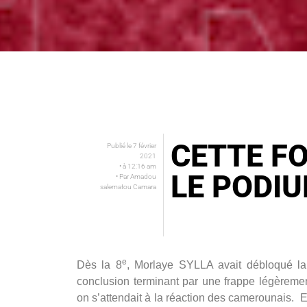
CETTE FO
Publié le
7 février
2021
• à
12:16 am
LE PODIU
• Par
Amadou
salematou Camara
e
Dès la 8
, Morlaye SYLLA avait débloqué la s
conclusion terminant par une frappe légèremen
on s’attendait à la réaction des camerounais. 