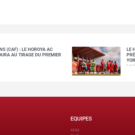
S (CAF) : LE HOROYA AC
LE 
AOURA AU TIRAGE DU PREMIER
PRÉ
YOR
6 aoû
EQUIPES
AFAS