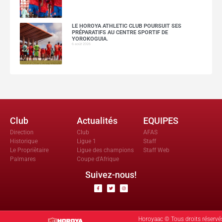
LE HOROYA ATHLETIC CLUB POURSUIT SES
PRÉPARATIFS AU CENTRE SPORTIF DE
YOROKOGUIA.
6 août 2026
Club
Actualités
EQUIPES
Direction
Club
AFAS
Historique
Ligue 1
Staff
Le Propriètaire
Ligue des champions
Staff Web
Palmares
Coupe d'Afrique
Suivez-nous!
Horoyaac © Tous droits réservé