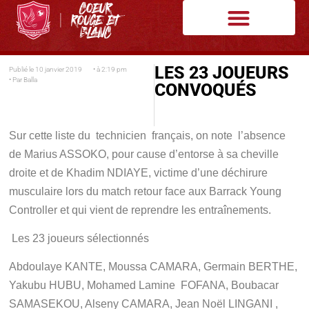
LES 23 JOUEURS
Publié le
10 janvier 2019
• à
2:19 pm
• Par
Balla
CONVOQUÉS
Sur cette liste du technicien français, on note l’absence
de
Marius ASSOKO
, pour cause d’entorse à sa cheville
droite et de
Khadim NDIAYE,
victime d’une déchirure
musculaire lors du match retour face aux Barrack Young
Controller et qui vient de reprendre les entraînements.
Les 23 joueurs sélectionnés
Abdoulaye KANTE, Moussa CAMARA, Germain BERTHE,
Yakubu HUBU, Mohamed Lamine FOFANA, Boubacar
SAMASEKOU, Alseny CAMARA, Jean Noël LINGANI ,