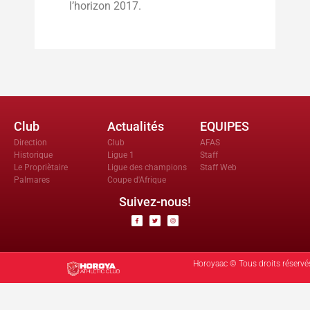
l’horizon 2017.
Club
Actualités
EQUIPES
Direction
Club
AFAS
Historique
Ligue 1
Staff
Le Propriètaire
Ligue des champions
Staff Web
Palmares
Coupe d'Afrique
Suivez-nous!
Horoyaac © Tous droits réservé