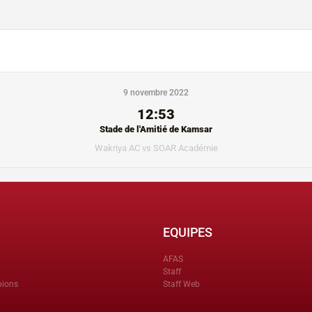
9 novembre 2022
12:53
Stade de l'Amitié de Kamsar
Wakriya AC vs SOAR Académie
EQUIPES
AFAS
Staff
pions
Staff Web