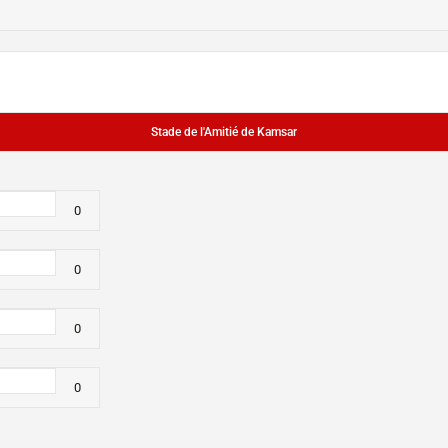
Stade de l'Amitié de Kamsar
0
0
0
0