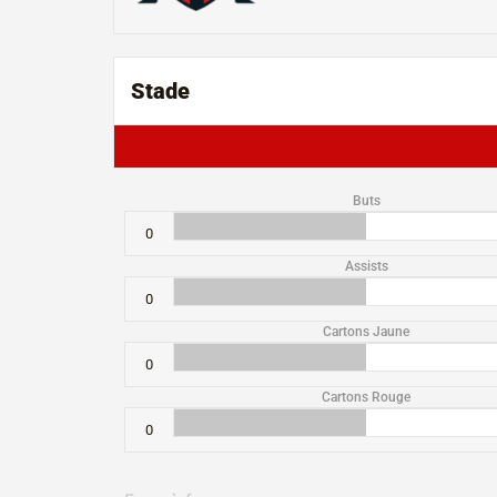
Stade
Buts
0
Assists
0
Cartons Jaune
0
Cartons Rouge
0