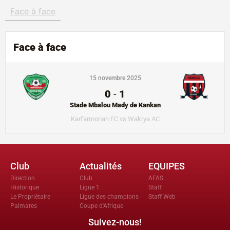
Face à face
Face à face
15 novembre 2025
0
-
1
Stade Mbalou Mady de Kankan
Karfarmoriah FC vs Wakrya AC
Club
Actualités
EQUIPES
Direction
Club
AFAS
Historique
Ligue 1
Staff
Le Propriètaire
Ligue des champions
Staff Web
Palmares
Coupe d'Afrique
Suivez-nous!