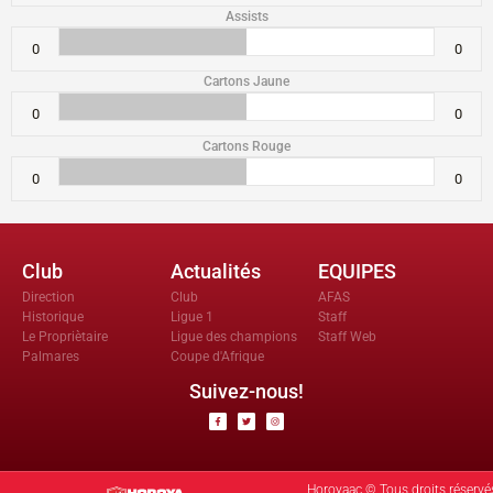
Assists
0
0
Cartons Jaune
0
0
Cartons Rouge
0
0
Club
Actualités
EQUIPES
Direction
Club
AFAS
Historique
Ligue 1
Staff
Le Propriètaire
Ligue des champions
Staff Web
Palmares
Coupe d'Afrique
Suivez-nous!
Horoyaac © Tous droits réservé