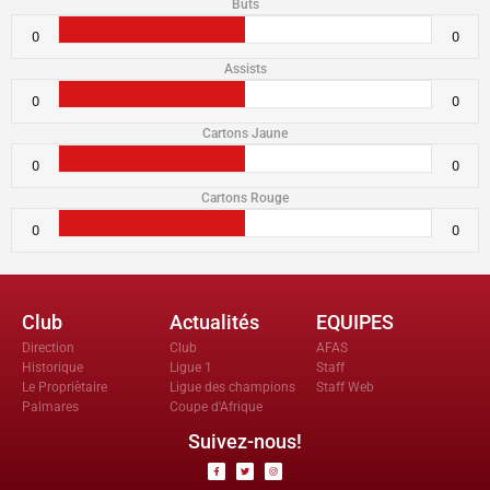
Buts
0
0
Assists
0
0
Cartons Jaune
0
0
Cartons Rouge
0
0
Club
Actualités
EQUIPES
Direction
Club
AFAS
Historique
Ligue 1
Staff
Le Propriètaire
Ligue des champions
Staff Web
Palmares
Coupe d'Afrique
Suivez-nous!