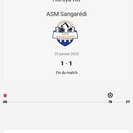
ASM Sangarédi
25 janvier 2025
1
-
1
Fin du match
CD
78
FT