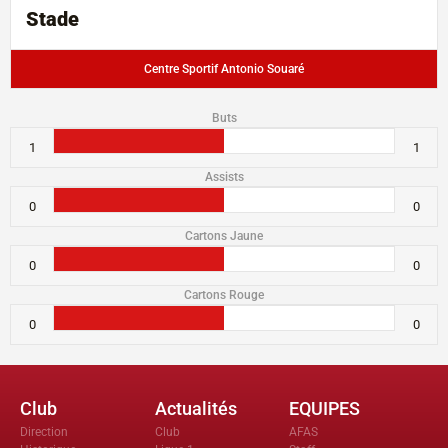
Stade
Centre Sportif Antonio Souaré
Buts
1
1
Assists
0
0
Cartons Jaune
0
0
Cartons Rouge
0
0
Club
Actualités
EQUIPES
Direction
Club
AFAS