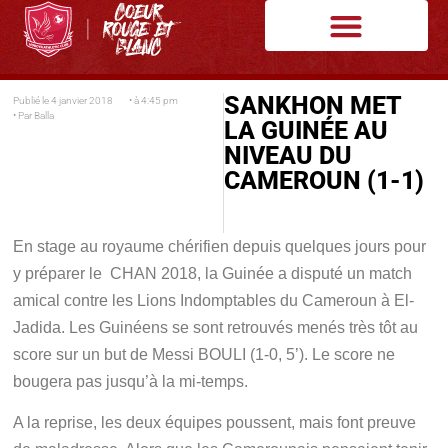
SANKHON MET
Publié le
4 janvier 2018
• à
4:45 pm
• Par
Balla
LA GUINÉE AU
NIVEAU DU
CAMEROUN (1-1)
En stage au royaume chérifien depuis quelques jours pour
y préparer le CHAN 2018, la Guinée a disputé un match
amical contre les Lions Indomptables du Cameroun à El-
Jadida. Les Guinéens se sont retrouvés menés très tôt au
score sur un but de Messi BOULI (1-0, 5’). Le score ne
bougera pas jusqu’à la mi-temps.
A la reprise, les deux équipes poussent, mais font preuve