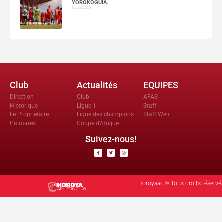
YOROKOGUIA.
6 août 2026
Club
Actualités
EQUIPES
Direction
Club
AFAS
Historique
Ligue 1
Staff
Le Propriètaire
Ligue des champions
Staff Web
Palmares
Coupe d'Afrique
Suivez-nous!
Horoyaac © Tous droits réservé