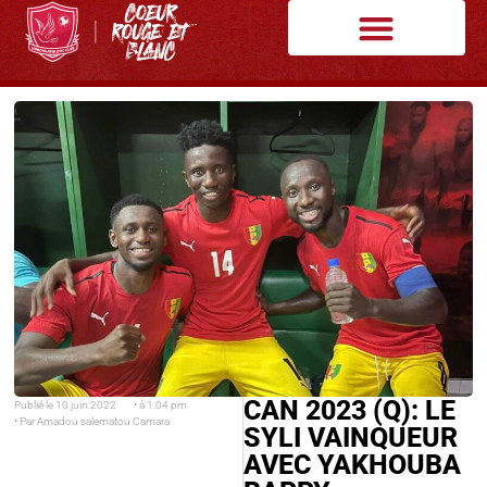
CAN 2023 (Q): LE
Publié le
10 juin 2022
• à
1:04 pm
• Par
Amadou salematou Camara
SYLI VAINQUEUR
AVEC YAKHOUBA