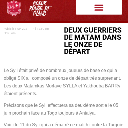
DEUX GUERRIERS
Publié le
1 juin 2021
• à
12:59 am
• Par
Balla
DE MATAM DANS
LE ONZE DE
DÉPART
Le Syli était privé de nombreux joueurs de base ce qui a
obligé SIX a composé un onze de départ très surprenant.
Les deux Matamkas Morlaye SYLLA et Yakhouba BARRy
étaient présents.
Précisons que le Syli effectuera sa deuxième sortie le 05
juin prochain face au Togo toujours à Antalya.
Voici le 11 du Syli qui a démarré ce match contre la Turquie