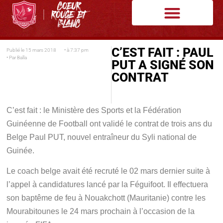
C’EST FAIT : PAUL
Publié le
15 mars 2018
• à
7:37 pm
• Par
Balla
PUT A SIGNÉ SON
CONTRAT
C’est fait : le Ministère des Sports et la Fédération
Guinéenne de Football ont validé le contrat de trois ans du
Belge Paul PUT, nouvel entraîneur du Syli national de
Guinée.
Le coach belge avait été recruté le 02 mars dernier suite à
l’appel à candidatures lancé par la Féguifoot. Il effectuera
son baptême de feu à Nouakchott (Mauritanie) contre les
Mourabitounes le 24 mars prochain à l’occasion de la