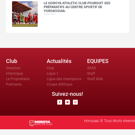
LE HOROYA ATHLETIC CLUB POURSUIT SES
PRÉPARATIFS AU CENTRE SPORTIF DE
YOROKOGUIA.
6 août 2026
Club
Actualités
EQUIPES
Direction
Club
AFAS
Historique
Ligue 1
Staff
Le Propriètaire
Ligue des champions
Staff Web
Palmares
Coupe d'Afrique
Suivez-nous!
Horoyaac © Tous droits réservé