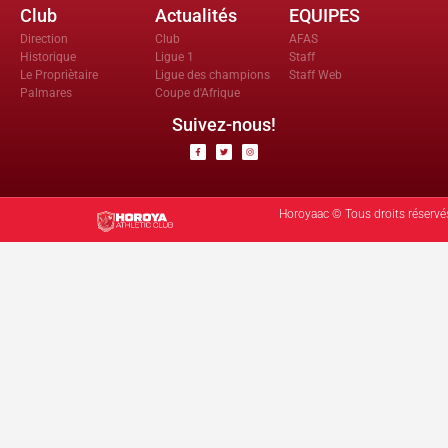
Club
Actualités
EQUIPES
Direction
Club
AFAS
Historique
Ligue 1
Staff
Le Propriètaire
Ligue des champions
Staff Web
Palmares
Coupe d'Afrique
Suivez-nous!
Horoyaac © Tous droits réservé