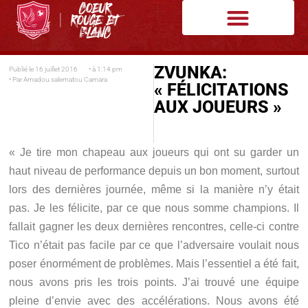
ZVUNKA:
Publié le
16 juillet 2016
• à
1:14 pm
• Par
Amadou salematou Camara
« FÉLICITATIONS
AUX JOUEURS »
« Je tire mon chapeau aux joueurs qui ont su garder un
haut niveau de performance depuis un bon moment, surtout
lors des dernières journée, même si la manière n’y était
pas. Je les félicite, par ce que nous somme champions. Il
fallait gagner les deux dernières rencontres, celle-ci contre
Tico n’était pas facile par ce que l’adversaire voulait nous
poser énormément de problèmes. Mais l’essentiel a été fait,
nous avons pris les trois points. J’ai trouvé une équipe
pleine d’envie avec des accélérations. Nous avons été