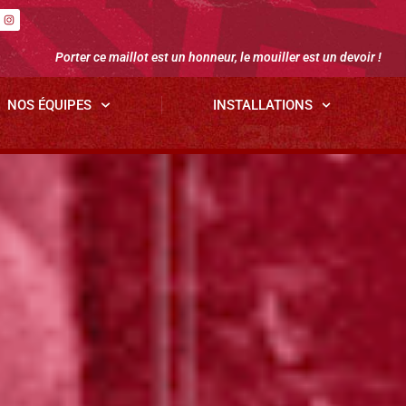
Porter ce maillot est un honneur, le mouiller est un devoir !
NOS ÉQUIPES
INSTALLATIONS