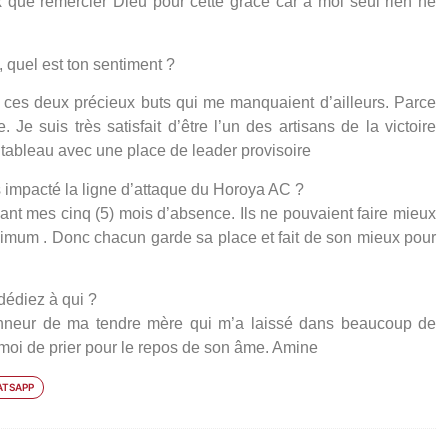
x que remercier Dieu pour cette grâce car à moi seul rien ne
 quel est ton sentiment ?
it ces deux précieux buts qui me manquaient d’ailleurs. Parce
. Je suis très satisfait d’être l’un des artisans de la victoire
tableau avec une place de leader provisoire
s impacté la ligne d’attaque du Horoya AC ?
dant mes cinq (5) mois d’absence. Ils ne pouvaient faire mieux
imum . Donc chacun garde sa place et fait de son mieux pour
 dédiez à qui ?
onneur de ma tendre mère qui m’a laissé dans beaucoup de
moi de prier pour le repos de son âme. Amine
TSAPP