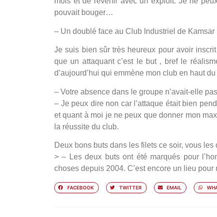
mois et de revenir avec un exploit. Je ne peu
pouvait bouger…
– Un doublé face au Club Industriel de Kamsar ,
Je suis bien sûr très heureux pour avoir inscr
que un attaquant c’est le but , bref le réalisme
d’aujourd’hui qui emmène mon club en haut du 
– Votre absence dans le groupe n’avait-elle pa
– Je peux dire non car l’attaque était bien pen
et quant à moi je ne peux que donner mon max
la réussite du club.
Deux bons buts dans les filets ce soir, vous les
> – Les deux buts ont été marqués pour l’h
choses depuis 2004. C’est encore un lieu pour 
FACEBOOK
TWITTER
EMAIL
WHA