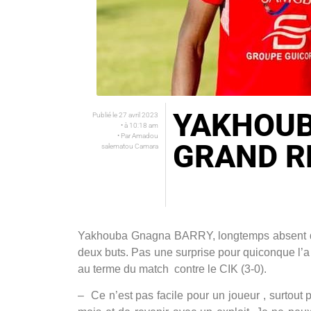
YAKHOUB
Publié le
27 avril 2023
• à
10:18 am
• Par
Amadou
GRAND R
salematou Camara
Yakhouba Gnagna BARRY, longtemps absent dan
deux buts. Pas une surprise pour quiconque l’a 
au terme du match contre le CIK (3-0).
– Ce n’est pas facile pour un joueur , surtout 