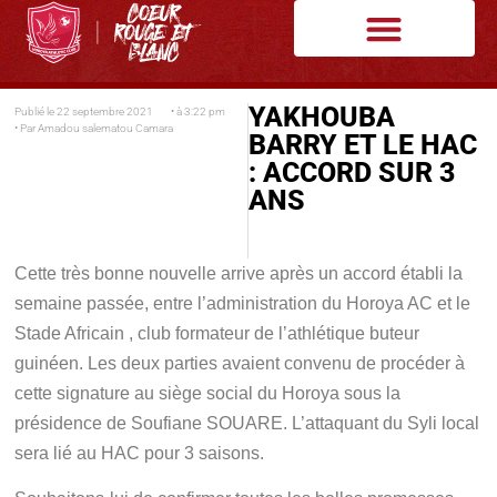
YAKHOUBA
Publié le
22 septembre 2021
• à
3:22 pm
• Par
Amadou salematou Camara
BARRY ET LE HAC
: ACCORD SUR 3
ANS
Cette très bonne nouvelle arrive après un accord établi la
semaine passée, entre l’administration du Horoya AC et le
Stade Africain , club formateur de l’athlétique buteur
guinéen. Les deux parties avaient convenu de procéder à
cette signature au siège social du Horoya sous la
présidence de Soufiane SOUARE. L’attaquant du Syli local
sera lié au HAC pour 3 saisons.