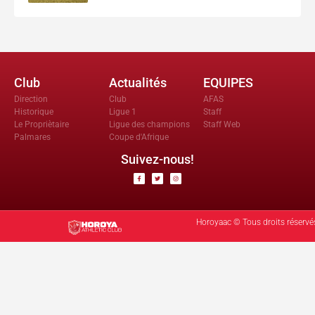
Club
Actualités
EQUIPES
Direction
Club
AFAS
Historique
Ligue 1
Staff
Le Propriètaire
Ligue des champions
Staff Web
Palmares
Coupe d'Afrique
Suivez-nous!
Horoyaac © Tous droits réservé