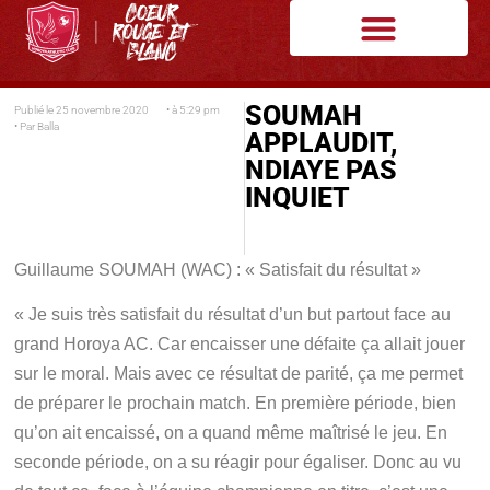
SOUMAH
Publié le
25 novembre 2020
• à
5:29 pm
• Par
Balla
APPLAUDIT,
NDIAYE PAS
INQUIET
Guillaume SOUMAH (WAC) : « Satisfait du résultat »
« Je suis très satisfait du résultat d’un but partout face au
grand Horoya AC. Car encaisser une défaite ça allait jouer
sur le moral. Mais avec ce résultat de parité, ça me permet
de préparer le prochain match. En première période, bien
qu’on ait encaissé, on a quand même maîtrisé le jeu. En
seconde période, on a su réagir pour égaliser. Donc au vu