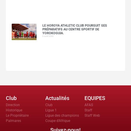
LE HOROYA ATHLETIC CLUB POURSUIT SES
PRÉPARATIFS AU CENTRE SPORTIF DE
YOROKOGUIA.
6 août 2026
Club
Actualités
EQUIPES
Direction
Club
AFAS
Historique
Ligue 1
Staff
Le Propriètaire
Ligue des champions
Staff Web
Palmares
Coupe d'Afrique
Suivez-nous!