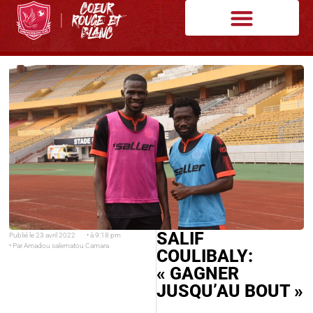
SALIF
Publié le
23 avril 2022
• à
9:18 pm
• Par
Amadou salematou Camara
COULIBALY:
« GAGNER
JUSQU’AU BOUT »