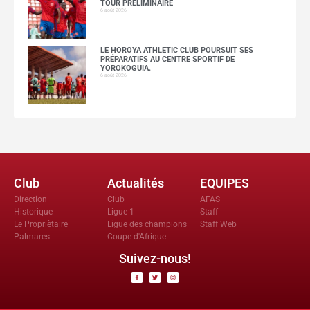
TOUR PRÉLIMINAIRE
6 août 2026
LE HOROYA ATHLETIC CLUB POURSUIT SES
PRÉPARATIFS AU CENTRE SPORTIF DE
YOROKOGUIA.
6 août 2026
Club
Actualités
EQUIPES
Direction
Club
AFAS
Historique
Ligue 1
Staff
Le Propriètaire
Ligue des champions
Staff Web
Palmares
Coupe d'Afrique
Suivez-nous!