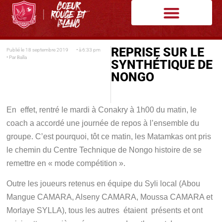
REPRISE SUR LE
Publié le
18 septembre 2019
• à
6:33 pm
• Par
Balla
SYNTHÉTIQUE DE
NONGO
En effet, rentré le mardi à Conakry à 1h00 du matin, le
coach a accordé une journée de repos à l’ensemble du
groupe. C’est pourquoi, tôt ce matin, les Matamkas ont pris
le chemin du Centre Technique de Nongo histoire de se
remettre en « mode compétition ».
Outre les joueurs retenus en équipe du Syli local (Abou
Mangue CAMARA, Alseny CAMARA, Moussa CAMARA et
Morlaye SYLLA), tous les autres étaient présents et ont