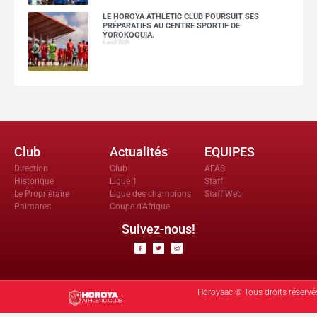
LE HOROYA ATHLETIC CLUB POURSUIT SES
PRÉPARATIFS AU CENTRE SPORTIF DE
YOROKOGUIA.
6 août 2026
Club
Actualités
EQUIPES
Direction
Club
AFAS
Historique
Ligue 1
Staff
Le Propriètaire
Ligue des champions
Staff Web
Palmares
Coupe d'Afrique
Suivez-nous!
Horoyaac © Tous droits réservé