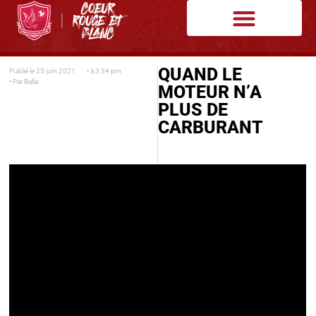
QUAND LE
Publié le
25 juin 2021
• à
3:34 pm
• Par
Balla
MOTEUR N’A
PLUS DE
CARBURANT