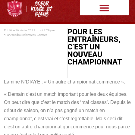
POUR LES
Publié le
16 février 2021
• à
8:29 pm
• Par
Amadou salematou Camara
ENTRAÎNEURS,
C’EST UN
NOUVEAU
CHAMPIONNAT
Lamine N’DIAYE : « Un autre championnat commence ».
« Demain c’est un match important pour les deux équipes.
On peut dire que c’est le match des ‘mal classés’. Depuis le
début de saison, on n’a pas gagné un match en
championnat, c’est vrai et c’est regrettable. Mais ceci dit,
c’est un autre championnat qui commence pour nous parce
qu’on s’est refait une petite santé.