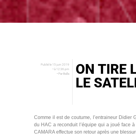
ON TIRE 
Publié le
15 juin 2019
• à
12:36 pm
• Par
Balla
LE SATEL
Comme il est de coutume, l’entraineur Didier
du HAC a reconduit l’équipe qui a joué face à
CAMARA effectue son retour après une blessu