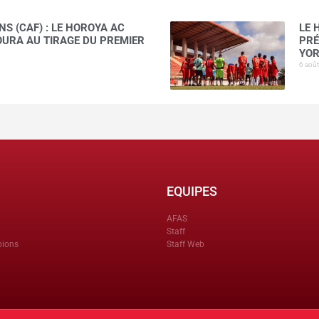
S (CAF) : LE HOROYA AC
LE 
AOURA AU TIRAGE DU PREMIER
PRÉ
YOR
6 aoû
EQUIPES
AFAS
Staff
pions
Staff Web