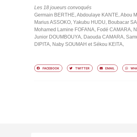
Les 18 joueurs convoqués
Germain BERTHE, Abdoulaye KANTE, Abou 
Marius ASSOKO, Yakubu HUDU, Boubacar S
Mohamed Lamine FOFANA, Fodé CAMARA, Na
Junior DOUMBOUYA, Daouda CAMARA, Samuel
DIPITA, Naby SOUMAH et Sékou KEITA,
FACEBOOK
TWITTER
EMAIL
WHA