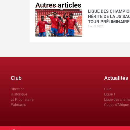
Autres articles
LIGUE DES CHAMPION
HÉRITE DE LA JS S
TOUR PRÉLIMINAIRE
6 août 2026
Club
Actualités
Direction
Club
Historique
Ligue 1
Le Propriètaire
Ligue des cham
Palmares
Coupe d'Afrique