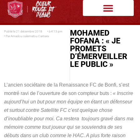
MOHAMED
Publié le
21 décembre 2018
• à
4:13 pm
• Par
Amadou salematou Camara
FOFANA : « JE
PROMETS
D’ÉMERVEILLER
LE PUBLIC »
L’ancien sociétaire de la Renaissance FC de Bonfi, s’est
montré ravi de l’ouverture de son compteur buts :
« Inscrire
aujourd’hui un but pour mon équipe en étant un défenseur
et surtout contre Satellite FC c’est quelque chose
d’inoubliable pour moi. Ca restera toujours gravé dans ma
mémoire comme tout joueur qui se souviendra de ses
débuts dans un club comme le HAC. A plus forte raison