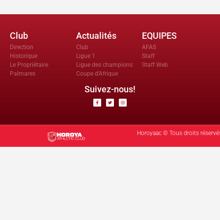
Club
Actualités
EQUIPES
Direction
Club
AFAS
Historique
Ligue 1
Staff
Le Propriètaire
Ligue des champions
Staff Web
Palmares
Coupe d'Afrique
Suivez-nous!
Horoyaac © Tous droits réservé