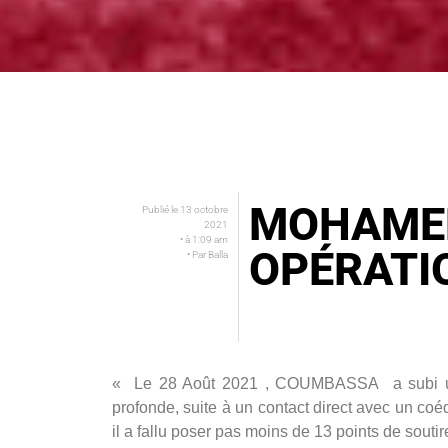
MOHAME
Publié le
13 octobre
2021
• à
1:09 am
OPÉRATI
• Par
Balla
« Le 28 Août 2021 , COUMBASSA a subi une
profonde, suite à un contact direct avec un coé
il a fallu poser pas moins de 13 points de soutir