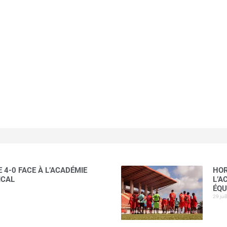
 4-0 FACE À L’ACADÉMIE
HOR
ICAL
L’A
ÉQU
29 jui