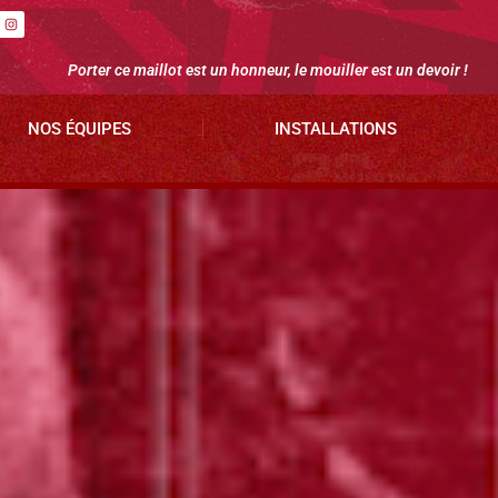
Porter ce maillot est un honneur, le mouiller est un devoir !
NOS ÉQUIPES
INSTALLATIONS