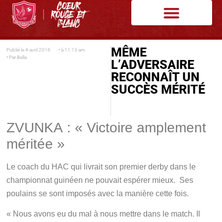
MÊME
Publié le
4 avril 2016
• à
11:13 am
• Par
Balla
L’ADVERSAIRE
RECONNAÎT UN
SUCCÈS MÉRITÉ
ZVUNKA : « Victoire amplement
méritée »
Le coach du HAC qui livrait son premier derby dans le
championnat guinéen ne pouvait espérer mieux. Ses
poulains se sont imposés avec la manière cette fois.
« Nous avons eu du mal à nous mettre dans le match. Il