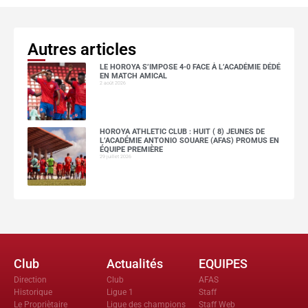
Autres articles
LE HOROYA S’IMPOSE 4-0 FACE À L’ACADÉMIE DÉDÉ
EN MATCH AMICAL
2 août 2026
HOROYA ATHLETIC CLUB : HUIT ( 8) JEUNES DE
L’ACADÉMIE ANTONIO SOUARE (AFAS) PROMUS EN
ÉQUIPE PREMIÈRE
29 juillet 2026
Club
Actualités
EQUIPES
Direction
Club
AFAS
Historique
Ligue 1
Staff
Le Propriètaire
Ligue des champions
Staff Web