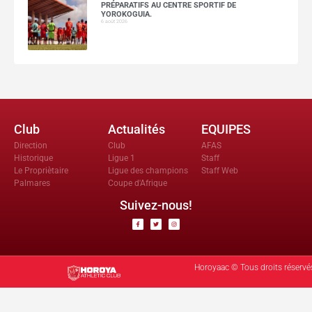
PRÉPARATIFS AU CENTRE SPORTIF DE
YOROKOGUIA.
6 août 2026
Club
Actualités
EQUIPES
Direction
Club
AFAS
Historique
Ligue 1
Staff
Le Propriètaire
Ligue des champions
Staff Web
Palmares
Coupe d'Afrique
Suivez-nous!
Horoyaac © Tous droits réservé