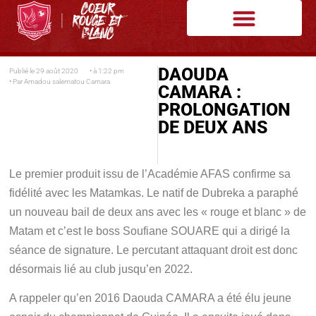
DAOUDA
Publié le
29 août 2020
• à
1:22 pm
• Par
Amadou salematou Camara
CAMARA :
PROLONGATION
DE DEUX ANS
Le premier produit issu de l’Académie AFAS confirme sa
fidélité avec les Matamkas. Le natif de Dubreka a paraphé
un nouveau bail de deux ans avec les « rouge et blanc » de
Matam et c’est le boss Soufiane SOUARE qui a dirigé la
séance de signature. Le percutant attaquant droit est donc
désormais lié au club jusqu’en 2022.
A rappeler qu’en 2016 Daouda CAMARA a été élu jeune