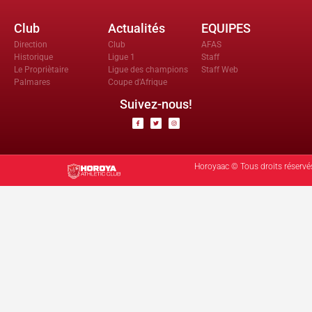
Club
Actualités
EQUIPES
Direction
Club
AFAS
Historique
Ligue 1
Staff
Le Propriètaire
Ligue des champions
Staff Web
Palmares
Coupe d'Afrique
Suivez-nous!
Horoyaac © Tous droits réservé