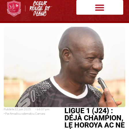
LIGUE 1 (J24) :
Publié le
22 juin 2025
• à
6:07 pm
• Par
Amadou salematou Camara
DÉJÀ CHAMPION,
LE HOROYA AC NE