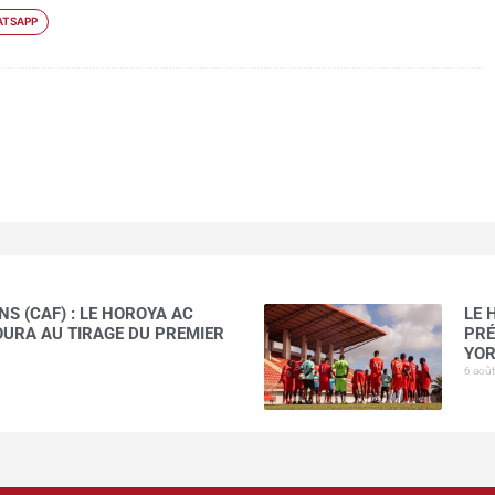
TSAPP
S (CAF) : LE HOROYA AC
LE 
AOURA AU TIRAGE DU PREMIER
PRÉ
YOR
6 aoû