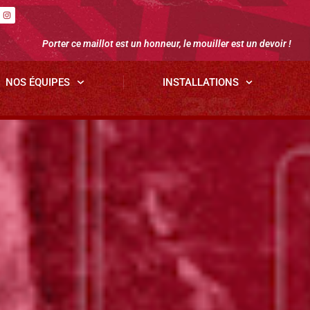
Porter ce maillot est un honneur, le mouiller est un devoir !
NOS ÉQUIPES
INSTALLATIONS