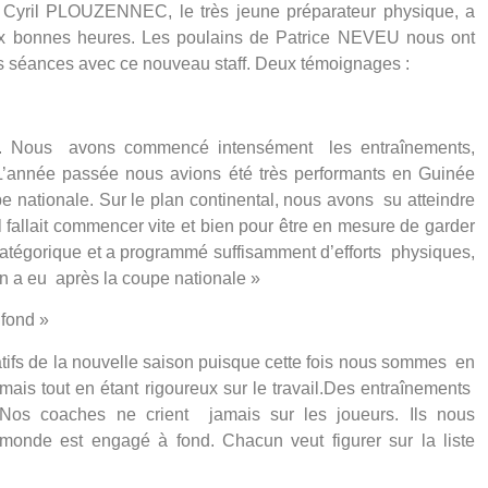
yril PLOUZENNEC, le très jeune préparateur physique, a
ux bonnes heures. Les poulains de Patrice NEVEU nous ont
es séances avec ce nouveau staff. Deux témoignages :
ff. Nous avons commencé intensément les entraînements,
 L’année passée nous avions été très performants en Guinée
e nationale. Sur le plan continental, nous avons su atteindre
il fallait commencer vite et bien pour être en mesure de garder
 catégorique et a programmé suffisamment d’efforts physiques,
’on a eu après la coupe nationale »
 fond »
ratifs de la nouvelle saison puisque cette fois nous sommes en
ais tout en étant rigoureux sur le travail.Des entraînements
 Nos coaches ne crient jamais sur les joueurs. Ils nous
e monde est engagé à fond. Chacun veut figurer sur la liste