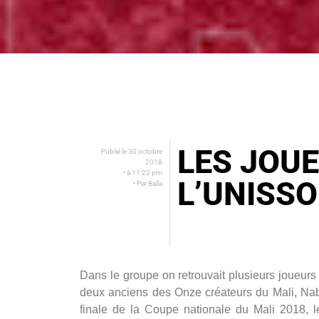
LES JOUE
Publié le
30 octobre
2018
• à
11:22 pm
L’UNISS
• Par
Balla
Dans le groupe on retrouvait plusieurs joue
deux anciens des Onze créateurs du Mali, N
finale de la Coupe nationale du Mali 2018,