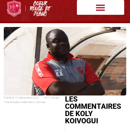
LES
Publié le
12 décembre 2022
• à
11:36 am
• Par
Amadou salematou Camara
COMMENTAIRES
DE KOLY
KOIVOGUI