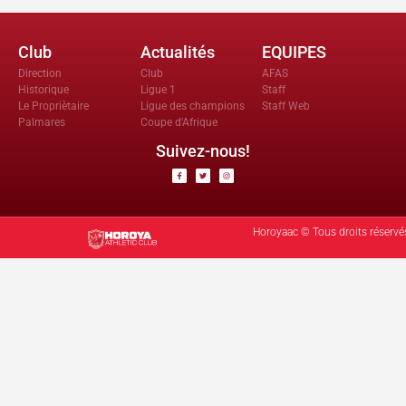
Club
Actualités
EQUIPES
Direction
Club
AFAS
Historique
Ligue 1
Staff
Le Propriètaire
Ligue des champions
Staff Web
Palmares
Coupe d'Afrique
Suivez-nous!
Horoyaac © Tous droits réservé