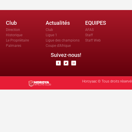
Club
Actualités
EQUIPES
Direction
Club
AFAS
Historique
Ligue 1
Staff
Le Propriètaire
Ligue des champions
Staff Web
Palmares
Coupe d'Afrique
Suivez-nous!
Horoyaac © Tous droits réservé