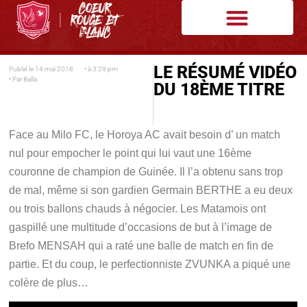
LE RÉSUMÉ VIDÉO
Publié le
14 mai 2018
• à
3:29 pm
• Par
Balla
DU 18ÈME TITRE
Face au Milo FC, le Horoya AC avait besoin d’ un match
nul pour empocher le point qui lui vaut une 16ème
couronne de champion de Guinée. Il l’a obtenu sans trop
de mal, même si son gardien Germain BERTHE a eu deux
ou trois ballons chauds à négocier. Les Matamois ont
gaspillé une multitude d’occasions de but à l’image de
Brefo MENSAH qui a raté une balle de match en fin de
partie. Et du coup, le perfectionniste ZVUNKA a piqué une
colère de plus…