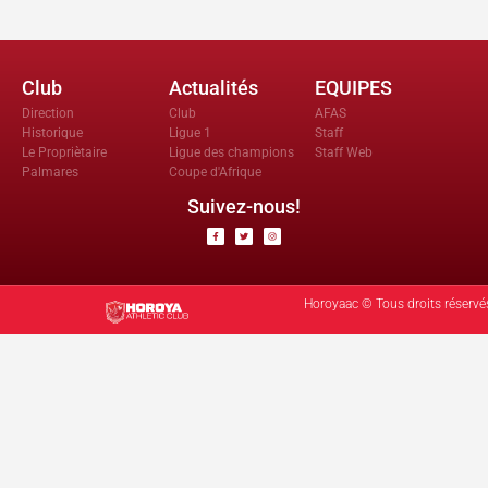
Club
Actualités
EQUIPES
Direction
Club
AFAS
Historique
Ligue 1
Staff
Le Propriètaire
Ligue des champions
Staff Web
Palmares
Coupe d'Afrique
Suivez-nous!
Horoyaac © Tous droits réservé