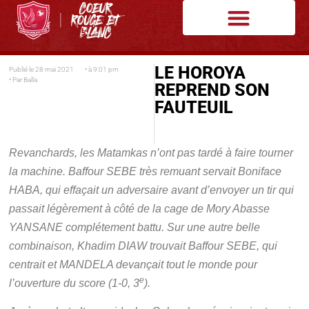
LE HOROYA
Publié le
28 mai 2021
• à
9:01 pm
• Par
Balla
REPREND SON
FAUTEUIL
Revanchards, les Matamkas n’ont pas tardé à faire tourner
la machine. Baffour SEBE très remuant servait Boniface
HABA, qui effaçait un adversaire avant d’envoyer un tir qui
passait légèrement à côté de la cage de Mory Abasse
YANSANE complétement battu. Sur une autre belle
combinaison, Khadim DIAW trouvait Baffour SEBE, qui
centrait et MANDELA devançait tout le monde pour
e
l’ouverture du score (1-0, 3
).