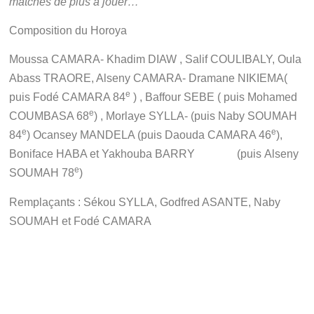
matches de plus à jouer…
Composition du Horoya
Moussa CAMARA- Khadim DIAW , Salif COULIBALY, Oula
Abass TRAORE, Alseny CAMARA- Dramane NIKIEMA(
e
puis Fodé CAMARA 84
) , Baffour SEBE ( puis Mohamed
e
COUMBASA 68
) , Morlaye SYLLA- (puis Naby SOUMAH
e
e
84
) Ocansey MANDELA (puis Daouda CAMARA 46
),
Boniface HABA et Yakhouba BARRY (puis Alseny
e
SOUMAH 78
)
Remplaçants : Sékou SYLLA, Godfred ASANTE, Naby
SOUMAH et Fodé CAMARA