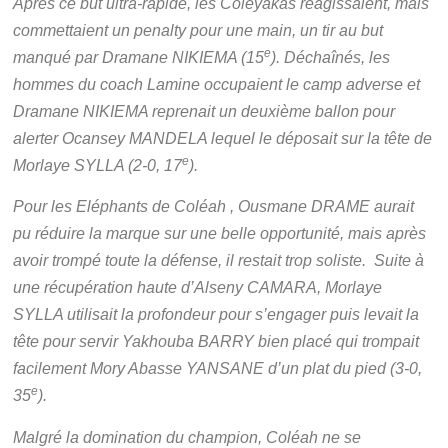
Après ce but ultra-rapide, les Coleyakas réagissaient, mais
commettaient un penalty pour une main, un tir au but
e
manqué par Dramane NIKIEMA (15
). Déchaînés, les
hommes du coach Lamine occupaient le camp adverse et
Dramane NIKIEMA reprenait un deuxième ballon pour
alerter Ocansey MANDELA lequel le déposait sur la tête de
e
Morlaye SYLLA (2-0, 17
).
Pour les Eléphants de Coléah , Ousmane DRAME aurait
pu réduire la marque sur une belle opportunité, mais après
avoir trompé toute la défense, il restait trop soliste. Suite à
une récupération haute d’Alseny CAMARA, Morlaye
SYLLA utilisait la profondeur pour s’engager puis levait la
tête pour servir Yakhouba BARRY bien placé qui trompait
facilement Mory Abasse YANSANE d’un plat du pied (3-0,
e
35
).
Malgré la domination du champion, Coléah ne se