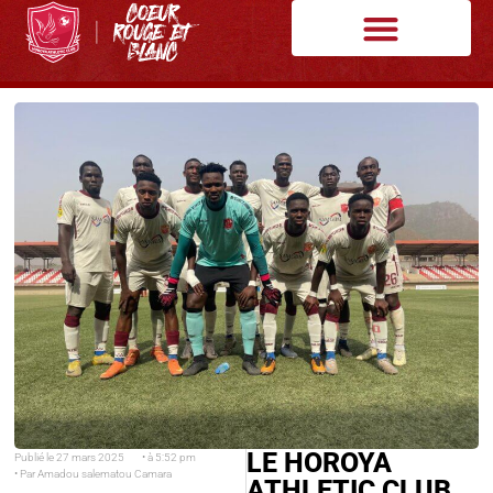
LE HOROYA
Publié le
27 mars 2025
• à
5:52 pm
• Par
Amadou salematou Camara
ATHLETIC CLUB