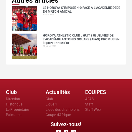
Autres articles
LE HOROYA S’IMPOSE 4-0 FACE À L’ACADÉMIE DÉDÉ
EN MATCH AMICAL
2 août 2026
HOROYA ATHLETIC CLUB : HUIT ( 8) JEUNES DE
L’ACADÉMIE ANTONIO SOUARE (AFAS) PROMUS EN
ÉQUIPE PREMIÈRE
29 juillet 2026
Club
Actualités
EQUIPES
Direction
Club
AFAS
Historique
Ligue 1
Staff
Le Propriètaire
Ligue des champions
Staff Web
Palmares
Coupe d'Afrique
Suivez-nous!