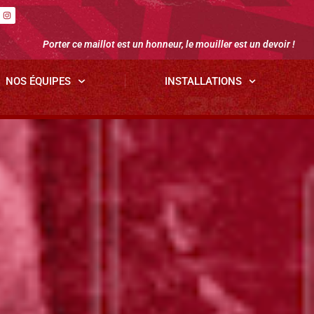
Porter ce maillot est un honneur, le mouiller est un devoir !
NOS ÉQUIPES
INSTALLATIONS