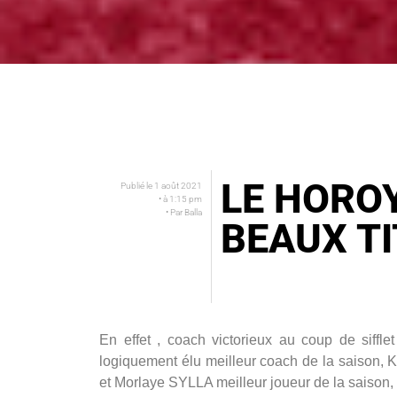
LE HOROY
Publié le
1 août 2021
• à
1:15 pm
• Par
Balla
BEAUX T
En effet , coach victorieux au coup de siff
logiquement élu meilleur coach de la saison,
et Morlaye SYLLA meilleur joueur de la saison, 