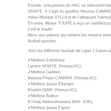
Ensuite, cinq joueurs du HAC se retrouvent d
NDIAYE. Il s’agit du gardien Moussa CAMA
milieu Morlaye SYLLA et de l’attaquant Yakh
En outre, Mbaye TOURÉ a reçu un satisfecit pou
il est le leader.
Merci aux patrons qui mettent les moyens perme
football guinéen.
Voici les différents lauréats de Ligue 1 Salam
✔Meilleur Entraîneur:
Lamine NDIAYE (Horoya AC);
✔Meilleur Gardien:
Moussa Pinpin CAMARA (Horoya AC).
✔Meilleur joueur Étranger:
Khadim DIAW (Horoya AC);
✔Meilleur Buteur:
El Hadj Abdourahamane BAH (CIK);
✔Meilleur joueur Espoir: