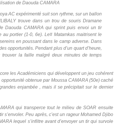
réalisation de Daouda CAMARA
ya AC expérimenté suit son rythme, sur un ballon
BALY trouve dans un trou de souris Dramane
de Daouda CAMARA qui sprint puis envoi un tir
au portier (1-0, 6e). Le# Matamkas maitrisent le
t sereins en poussant dans le camp adverse. Dans
r des opportunités. Pendant plus d’un quart d’heure,
 trouver la faille malgré deux minutes de temps
ncore les Académiciens qui développent un jeu cohérent
elle opportunité obtenue par Moussa CAMARA (50e) caché
 grandes enjambée , mais il se précipitait sur le dernier
MARA qui transperce tout le milieu de SOAR ensuite
 tir s’envoler. Peu après, c’est un rageur Mohamed Djibo
 lequel s’infiltre avant d’envoyer un tir qui survole