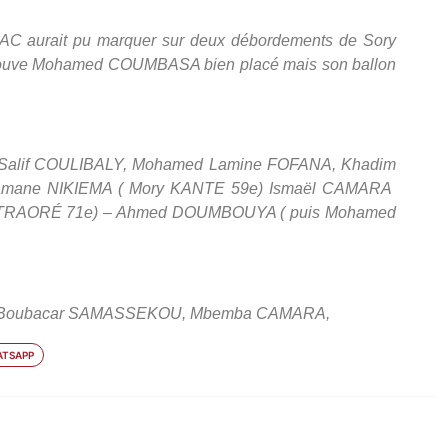
a AC aurait pu marquer sur deux débordements de Sory
trouve Mohamed COUMBASA bien placé mais son ballon
alif COULIBALY, Mohamed Lamine FOFANA, Khadim
mane NIKIEMA ( Mory KANTE 59e) Ismaël CAMARA
 TRAORÉ 71e) – Ahmed DOUMBOUYA ( puis
Mohamed
 Boubacar SAMASSEKOU, Mbemba CAMARA,
TSAPP