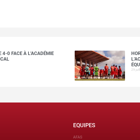
 4-0 FACE À L’ACADÉMIE
HOR
ICAL
L’A
ÉQU
29 jui
EQUIPES
AFAS