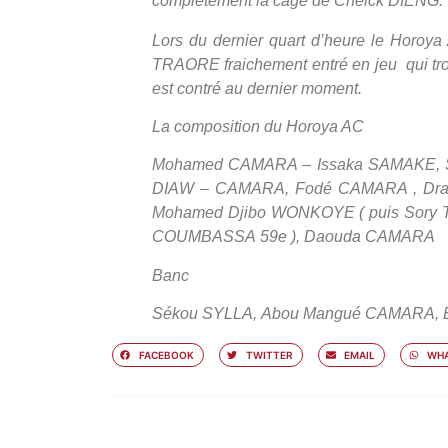
complètement la cage de Cheick DIENG.
Lors du dernier quart d’heure le Horoy
TRAORE fraichement entré en jeu qui 
est contré au dernier moment.
La composition du Horoya AC
Mohamed CAMARA – Issaka SAMAKE, S
DIAW – CAMARA, Fodé CAMARA , Dra
Mohamed Djibo WONKOYE ( puis Sory
COUMBASSA
59e ), Daouda CAMARA
Banc
Sékou SYLLA,
Abou Mangué CAMARA,
FACEBOOK
TWITTER
EMAIL
WHA