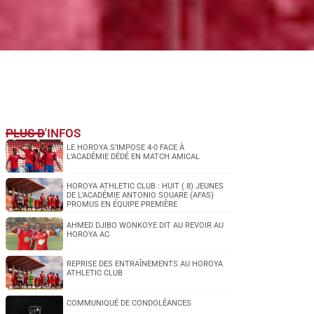
PLUS D'INFOS
LE HOROYA S’IMPOSE 4-0 FACE À
L’ACADÉMIE DÉDÉ EN MATCH AMICAL
HOROYA ATHLETIC CLUB : HUIT ( 8) JEUNES
DE L’ACADÉMIE ANTONIO SOUARE (AFAS)
PROMUS EN ÉQUIPE PREMIÈRE
AHMED DJIBO WONKOYE DIT AU REVOIR AU
HOROYA AC
REPRISE DES ENTRAÎNEMENTS AU HOROYA
ATHLETIC CLUB
COMMUNIQUÉ DE CONDOLÉANCES