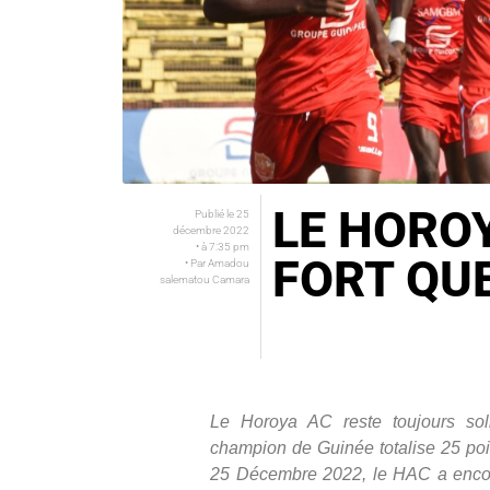
LE HORO
Publié le
25
décembre 2022
• à
7:35 pm
FORT QUE
• Par
Amadou
salematou Camara
Le Horoya AC reste toujours sol
champion de Guinée totalise 25 poi
25 Décembre 2022, le HAC a enco