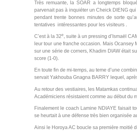
Très remuante, la SOAR a longtemps bloqué
parvenait pas à inquiéter un Cheick DIENG qui s
pendant trente bonnes minutes de sorte qu’a
tentatives intéressantes pour les visiteurs .
e
C’est à la 32
, suite à un pressing d’Ismaël
leur tour une franche occasion. Mais Ocansey 
sur une série de corners, Khadim DIAW était s
score (1-0).
En toute fin de mi-temps, au teme d’une co
servait Yakhouba Gnagna BARRY lequel, après une
Au retour des vestiaires, les Matamkas continuai
Académiciens résistaient comme au début du m
Finalement le coach Lamine NDIAYE faisait tou
se heurtait à une défense très bien organisée a
Ainsi le Horoya AC boucle sa première moitié de