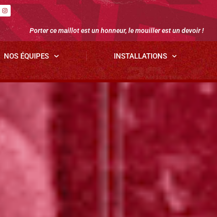
Porter ce maillot est un honneur, le mouiller est un devoir !
NOS ÉQUIPES
INSTALLATIONS