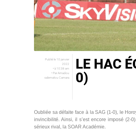
LE HAC É
Publié le
10 janvier
2022
• à
10:38 am
0)
• Par
Amadou
salematou Camara
Oubliée sa défaite face à la SAG (1-0), le Hor
invincibilité. Ainsi, il s’est encore imposé (2-
sérieux rival, la SOAR Académie.