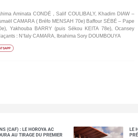
hima Aminata CONDÉ , Salif COULIBALY, Khadim DIAW –
 Ismaël CAMARA ( Bréfo MENSAH 70e) Baffour SÉBÉ – Pape
), Yakhouba BARRY (puis Sékou KEITA 78e), Ocansey
çants : N’faly CAMARA, Ibrahima Sory DOUMBOUYA
TSAPP
S (CAF) : LE HOROYA AC
LE 
AOURA AU TIRAGE DU PREMIER
PRÉ