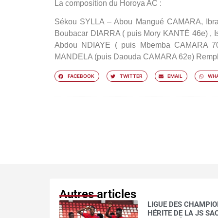
La composition du Horoya AC :
Sékou SYLLA – Abou Mangué CAMARA, Ibra
Boubacar DIARRA ( puis Mory KANTÉ 46e) ,
Abdou NDIAYE ( puis Mbemba CAMARA 70e
MANDELA (puis Daouda CAMARA 62e) Rempla
FACEBOOK
TWITTER
EMAIL
WHA
Autres articles
LIGUE DES CHAMPION
HÉRITE DE LA JS S