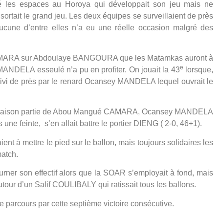
 les espaces au Horoya qui développait son jeu mais ne
ortait le grand jeu. Les deux équipes se surveillaient de près
ucune d’entre elles n’a eu une réelle occasion malgré des
 CAMARA sur Abdoulaye BANGOURA que les Matamkas auront à
e
MANDELA esseulé n’a pu en profiter. On jouait la 43
lorsque,
uivi de près par le renard Ocansey MANDELA lequel ouvrait le
mbinaison partie de Abou Mangué CAMARA, Ocansey MANDELA
 feinte, s’en allait battre le portier DIENG ( 2-0, 46+1).
ent à mettre le pied sur le ballon, mais toujours solidaires les
atch.
rner son effectif alors que la SOAR s’employait à fond, mais
utour d’un Salif COULIBALY qui ratissait tous les ballons.
 parcours par cette septième victoire consécutive.