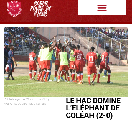
LE HAC DOMINE
Publié le
4 janvier 2022
• à
8:16 pm
• Par
Amadou salematou Camara
L’ELÉPHANT DE
COLÉAH (2-0)