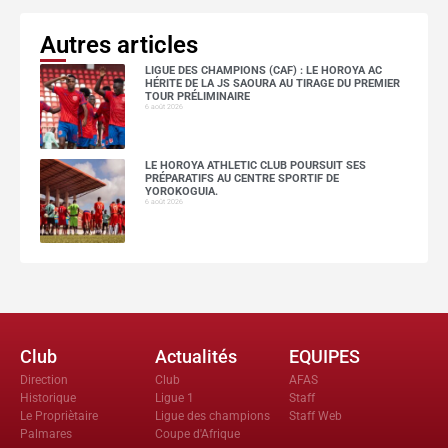
Autres articles
LIGUE DES CHAMPIONS (CAF) : LE HOROYA AC
HÉRITE DE LA JS SAOURA AU TIRAGE DU PREMIER
TOUR PRÉLIMINAIRE
6 août 2026
LE HOROYA ATHLETIC CLUB POURSUIT SES
PRÉPARATIFS AU CENTRE SPORTIF DE
YOROKOGUIA.
6 août 2026
Club
Actualités
EQUIPES
Direction
Club
AFAS
Historique
Ligue 1
Staff
Le Propriètaire
Ligue des champions
Staff Web
Palmares
Coupe d'Afrique