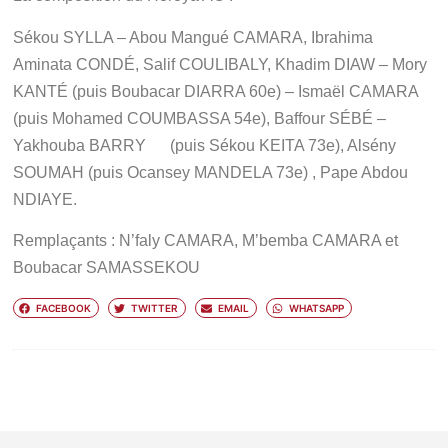
Sékou SYLLA – Abou Mangué CAMARA, Ibrahima
Aminata CONDÉ, Salif COULIBALY, Khadim DIAW – Mory
KANTÉ (puis Boubacar DIARRA 60e) – Ismaël CAMARA
(puis Mohamed COUMBASSA 54e), Baffour SÉBÉ –
Yakhouba BARRY (puis Sékou KEITA 73e), Alsény
SOUMAH (puis Ocansey MANDELA 73e) , Pape Abdou
NDIAYE.
Remplaçants : N’faly CAMARA, M’bemba CAMARA et
Boubacar SAMASSEKOU
FACEBOOK
TWITTER
EMAIL
WHATSAPP