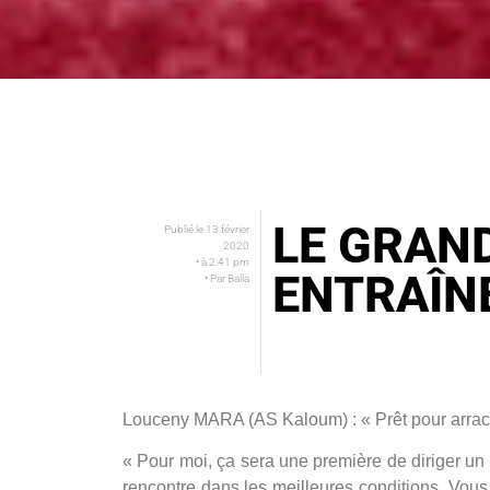
LE GRAND
Publié le
13 février
2020
• à
2:41 pm
ENTRAÎN
• Par
Balla
Louceny MARA (AS Kaloum) : « Prêt pour arrache
« Pour moi, ça sera une première de diriger un 
rencontre dans les meilleures conditions. Vous