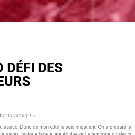
 DÉFI DES
EURS
r la victoire ! »
classico. Donc de mon côté je suis impatient. On a préparé la
 le savez, on joue face à une équipe qui a remporté plusieurs