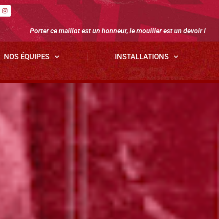
Porter ce maillot est un honneur, le mouiller est un devoir !
NOS ÉQUIPES
INSTALLATIONS