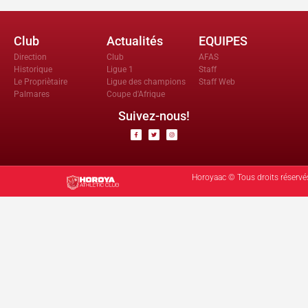
Club
Actualités
EQUIPES
Direction
Club
AFAS
Historique
Ligue 1
Staff
Le Propriètaire
Ligue des champions
Staff Web
Palmares
Coupe d'Afrique
Suivez-nous!
Horoyaac © Tous droits réservé