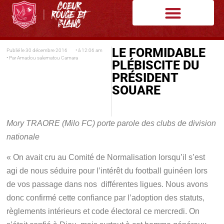
LE FORMIDABLE
Publié le
30 décembre 2016
• à
12:06 am
• Par
Amadou salematou Camara
PLÉBISCITE DU
PRÉSIDENT
SOUARE
Mory TRAORE (Milo FC)
porte parole des clubs de division
nationale
« On avait cru au Comité de Normalisation lorsqu’il s’est
agi de nous séduire pour l’intérêt du football guinéen lors
de vos passage dans nos différentes ligues. Nous avons
donc confirmé cette confiance par l’adoption des statuts,
règlements intérieurs et code électoral ce mercredi. On