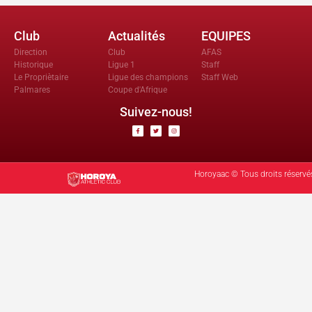
Club
Actualités
EQUIPES
Direction
Club
AFAS
Historique
Ligue 1
Staff
Le Propriètaire
Ligue des champions
Staff Web
Palmares
Coupe d'Afrique
Suivez-nous!
Horoyaac © Tous droits réservé