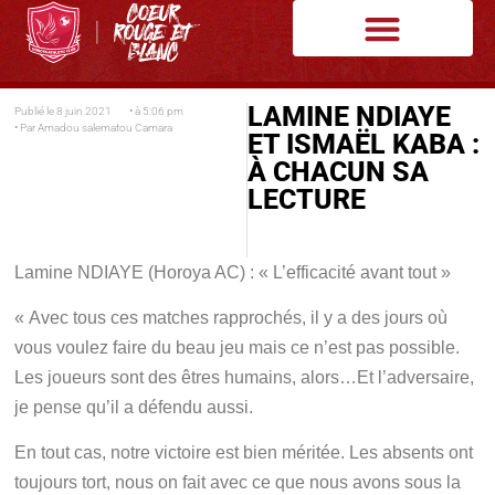
LAMINE NDIAYE
Publié le
8 juin 2021
• à
5:06 pm
• Par
Amadou salematou Camara
ET ISMAËL KABA :
À CHACUN SA
LECTURE
Lamine NDIAYE (Horoya AC) : « L’efficacité avant tout »
« Avec tous ces matches rapprochés, il y a des jours où
vous voulez faire du beau jeu mais ce n’est pas possible.
Les joueurs sont des êtres humains, alors…Et l’adversaire,
je pense qu’il a défendu aussi.
En tout cas, notre victoire est bien méritée. Les absents ont
toujours tort, nous on fait avec ce que nous avons sous la