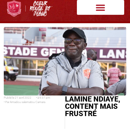
LAMINE NDIAYE,
Publié le
21 avril 2022
• à
9:37 pm
• Par
Amadou salematou Camara
CONTENT MAIS
FRUSTRÉ