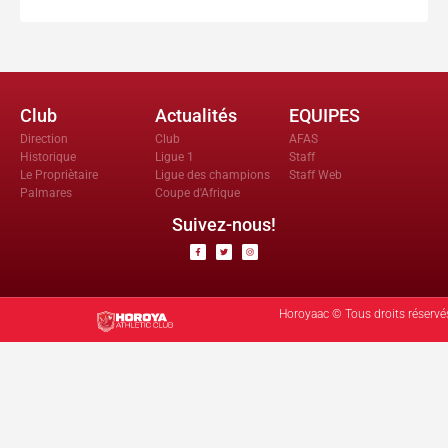
Club
Actualités
EQUIPES
Direction
Club
AFAS
Historique
Ligue 1
Staff
Le Propriètaire
Ligue des champions
Staff Web
Palmares
Coupe d'Afrique
Suivez-nous!
Horoyaac © Tous droits réservé